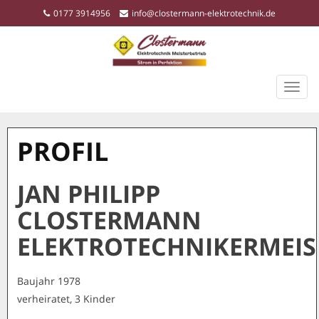
0177 3914956
info@clostermann-elektrotechnik.de
TOGG
NAVIG
PROFIL
JAN PHILIPP
CLOSTERMANN
ELEKTROTECHNIKERMEIS
Baujahr 1978
verheiratet, 3 Kinder